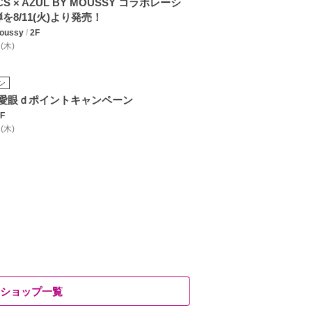
CS × AZUL BY MOUSSY コラボレーシ
を8/11(火)より発売！
oussy
/
2F
 (木)
ン
愛眼ｄポイントキャンペーン
F
 (木)
ショップ一覧