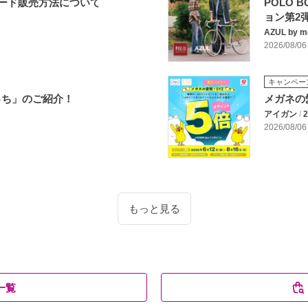
レード販売方法について
POLO B
ョン第2弾
AZUL by m
2026/08/06
キャンペー
っち」のご紹介！
メガネの
アイガン
/
2
2026/08/06
もっと見る
一覧